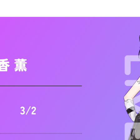
香 薫
3/2