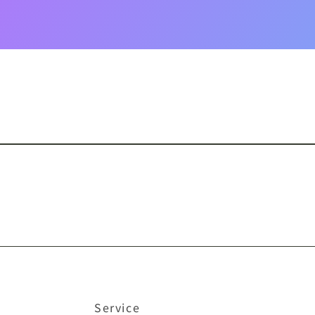
IRIAM
TikTok
VTikTok
ococha
イン
Service