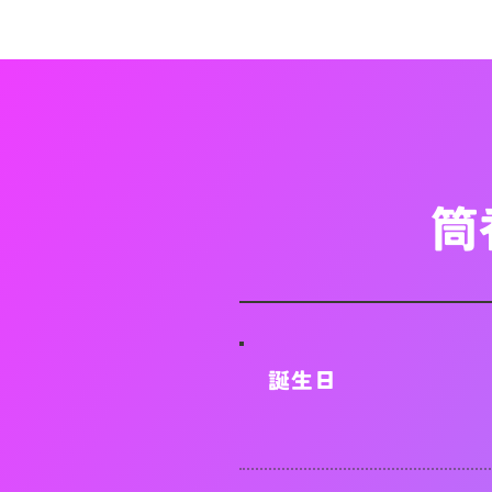
筒
​誕生日