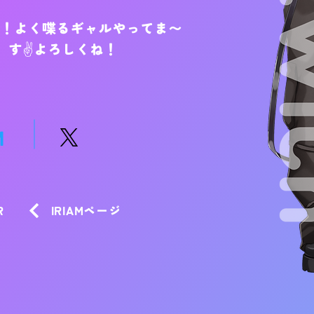
！よく喋るギャルやってま〜
す✌️よろしくね！
M
R
IRIAMページ