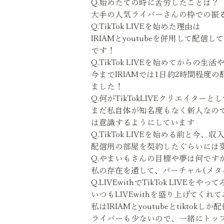
Q.始めたての時に苦労したことは？
大手の人気ライバーさんの枠での振
Q.TikTok LIVEを始めた理由は
IRIAMとyoutubeを併用して配
です！
Q.TikTok LIVEを始めてからの生
今までIRIAMでは1日約2時間程度
ました！
Q.何がTikTokLIVEクリエイタ
まだ私自体が知名度もなく新人なの
は意識するようにしています
Q.TikTok LIVEを始める前と今、
配信用の部屋を契約したぐらいには
Q.やまいもさんの目標や夢は何です
私の存在を通して、バーチャル(メタ
Q.LIVEwithでTikTok LIV
いつもLIVEwithを盛り上げてくれ
私はIRIAMとyoutubeとtik
ライバーも少ないので、一緒にトップ目