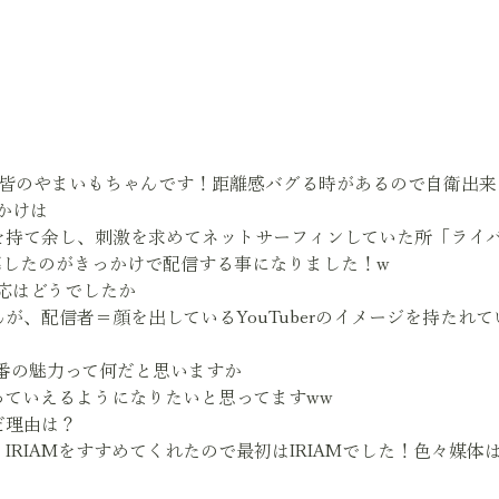
と皆のやまいもちゃんです！距離感バグる時があるので自衛出来
っかけは
を持て余し、刺激を求めてネットサーフィンしていた所「ライ
募したのがきっかけで配信する事になりました！w
反応はどうでしたか
が、配信者＝顔を出しているYouTuberのイメージを持たれ
一番の魅力って何だと思いますか
っていえるようになりたいと思ってますww
だ理由は？
IRIAMをすすめてくれたので最初はIRIAMでした！色々媒