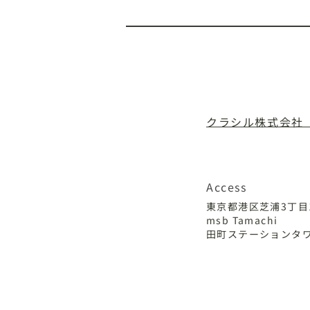
TOP
NEWS
P
クラシル株式会社
​二次的創作物ガイドラ
Access
東京都港区芝浦3丁
msb Tamachi
田町ステーションタワ