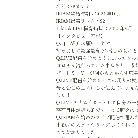
名前：やまいも
IRIAM開始時期：2021年10月
IRIAM最高ランク：S2
TikTok LIVE開始時期：2023年9月
【インタビュー内容】
Q.自己紹介お願いします
初めまして最強最高な2番目の女こ
Q.LIVE配信を始めようと思ったき
コロナが流行っていた事もあり、暇
バー」や「V」が何かもわからず応
Q.LIVE配信を始めたときの周りの
母と会社の上司にしか伝えていません
した！
Q.LIVEクリエイターとして自分の
存在自体が魅力的です！って胸をは
Q.IRIAMを始めのライブ配信で選ん
事務所の人がヒヤリングしてくれて、
ので助かりました