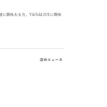
興味ある方、TikTokLIVEに興味
1653960457-J2OpEkLd
次のニュース