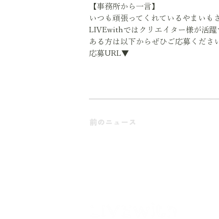
【事務所から一言】
いつも頑張ってくれているやまいも
LIVEwithではクリエイター様が
ある方は以下からぜひご応募くださ
応募URL▼
https://liff.line.me/1653960457-
前のニュース