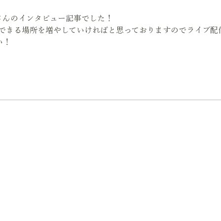
さんのインタビュー記事でした！
活躍できる場所を増やしていければと思っておりますのでライブ配信に
い！
J2OpEkLd/landing?follow=%40056ggvte&lp=deDVCl&liff_id=