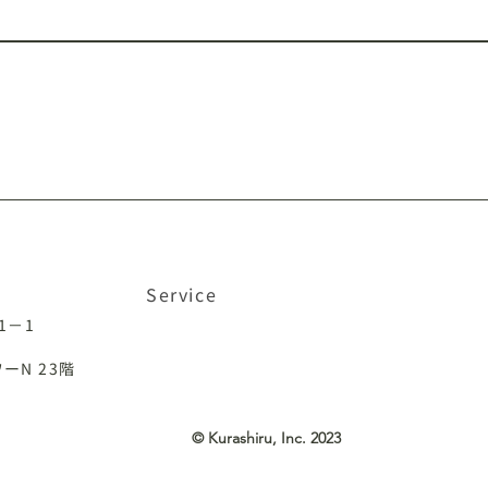
IRIAM
TikTok
VTikTok
ococha
イン
Service
クラシル
クラシルリワード
TRILL
目1－1
ーN 23階
© Kurashiru, Inc. 2023