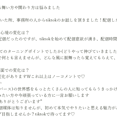
る舞い方や関わり方は悩みました
信していた所、事務所の人からtiktokのお話しを頂きました！配
活や心境の変化は？
の配信だったのですが、tiktokを始めて配信意欲が湧き、配信
ーとしてのターニングポイントでしたか(どうやって伸びていきました
で何とも言えませんが、どんな風に振舞ったら覚えてもらえて
収入面での変化は？
変化がありますWこれ以上はノーコメントで♡
か
バース)の世界感をもっとたくさんの人に知ってもらうきっか
Eをやってみたい方や今頑張っている方に一言お願いします
てありがとうございます՞
tokしか配信媒体は知りませんが、初めて本気でやりたいと思える魅力が
指しませんか？tiktokで待ってます♡