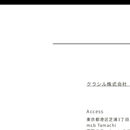
TOP
NEWS
P
クラシル株式会社
​二次的創作物ガイドラ
Access
東京都港区芝浦3丁
msb Tamachi