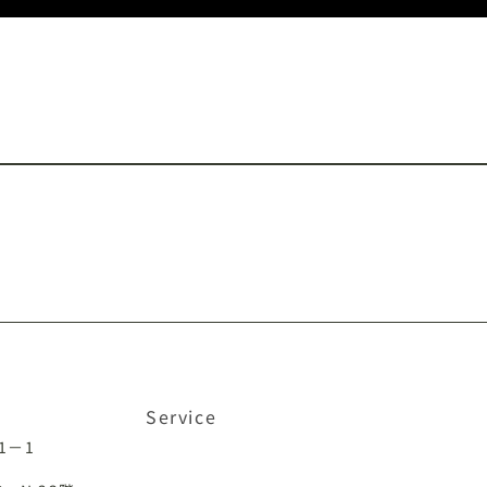
IRIAM
TikTok
VTikTok
ococha
イン
Service
クラシル
クラシルリワード
TRILL
目1－1