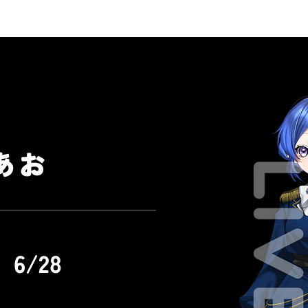
あお
6/28