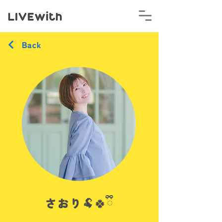
Back
さおり🐏🍀ྀི