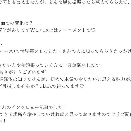
で何とも言えませんが、どんな風に振舞ったら覚えてもらえて
、収入面での変化は？
変化がありますWこれ以上はノーコメントで♡
か
タバース)の世界感をもっとたくさんの人に知ってもらうきっか
VEをやってみたい方や今頑張っている方に一言お願いします
てありがとうございます՞
tokしか配信媒体は知りませんが、初めて本気でやりたいと思える魅力が
指しませんか？tiktokで待ってます♡
さんのインタビュー記事でした！
活躍できる場所を増やしていければと思っておりますのでライブ配信に
い！