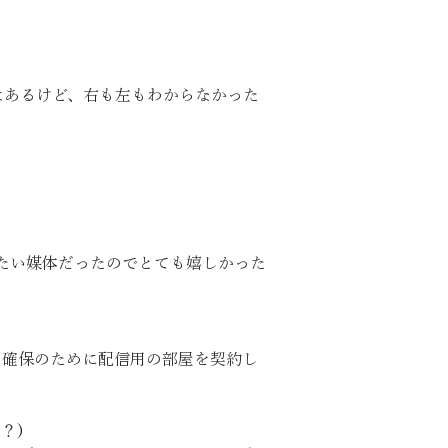
体はあるけど、右も左もわからなかった
配信したい媒体だったのでとても嬉しかった
時間確保のために配信用の部屋を契約し
？)