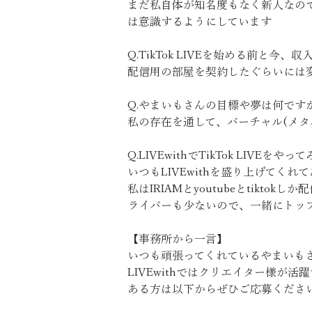
まだ私自体が知名度もなく新人なの
は意識するようにしています
Q.TikTok LIVEを始める前と今
配信用の部屋を契約したぐらいには
Q.やまいもさんの目標や夢は何です
私の存在を通して、バーチャル(メ
Q.LIVEwithでTikTok LI
いつもLIVEwithを盛り上げてくれ
私はIRIAMとyoutubeとtik
ライバーも少ないので、一緒にトップ目
【事務所から一言】
いつも頑張ってくれているやまいも
LIVEwithではクリエイター様が
ある方は以下からぜひご応募くださ