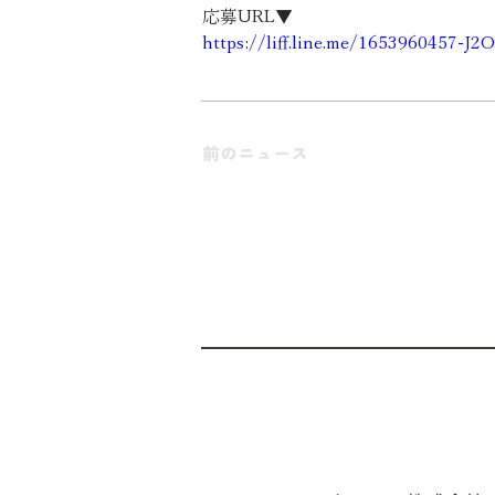
応募URL▼
https://liff.line.me/1653960457-
前のニュース
TOP
NEWS
P