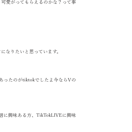
、可愛がってもらえるのかな？って事
けになりたいと思っています。
あったのがtiktokでしたよ今ならVの
興味ある方、TikTokLIVEに興味