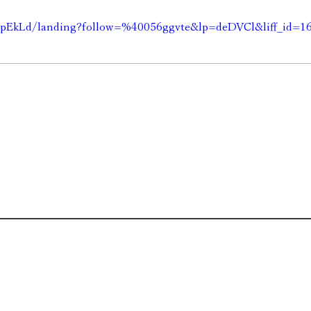
J2OpEkLd/landing?follow=%40056ggvte&lp=deDVCl&liff_id=
IRIAM
TikTok
VTikTok
ococha