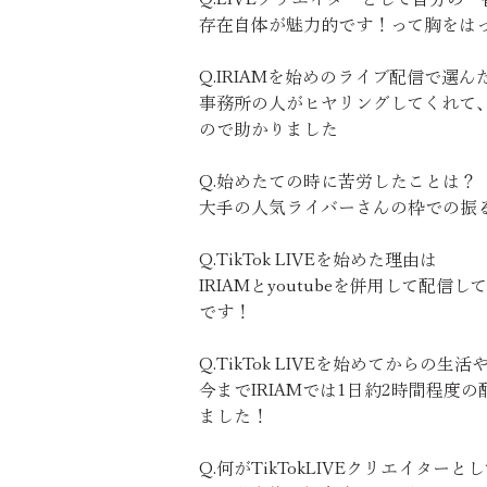
存在自体が魅力的です！って胸をは
Q.IRIAMを始めのライブ配信で選
事務所の人がヒヤリングしてくれて、
ので助かりました
Q.始めたての時に苦労したことは？
大手の人気ライバーさんの枠での振
Q.TikTok LIVEを始めた理由は
IRIAMとyoutubeを併用して
です！
Q.TikTok LIVEを始めてからの
今までIRIAMでは1日約2時間程度
ました！
Q.何がTikTokLIVEクリエイタ