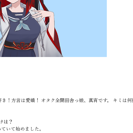
き！方言は愛嬌！ オタク全開田舎っ娘、真宵です。 キミは
けは？
っていて始めました。