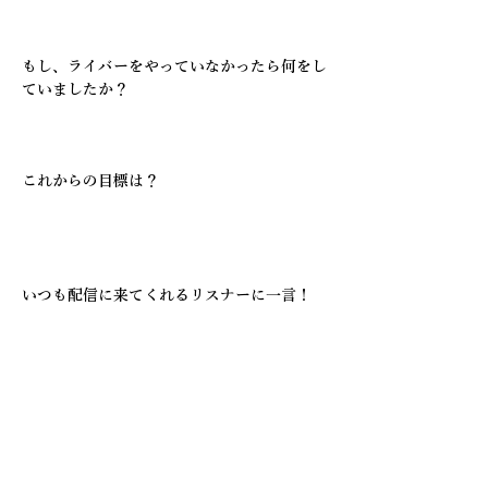
識しています。
もし、ライバーをやっていなかったら何をし
ていましたか？
どこかで社会の歯車の一部として大きく回っ
ていたかもしれません。
これからの目標は？
目指せ、IRIAMの最高峰。そしてLIVE2D化
して、皆様の目と耳を常に楽しませて癒して
いきたいです🍀.⋆
いつも配信に来てくれるリスナーに一言！
私が今日ここまで来れたのは何よりも皆のお
かげ、いつでも癒されにのんびりしに来てく
ださいね🦋‪🫧
【各種リンク】
IRIAM：
https://web.iriam.app/s/user/1eZJ02NLhK?