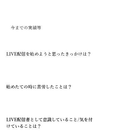
はじめまして、IRIAMの片隅の森に棲んでい
る寂しがり屋なエルフです。
【
今までの実績等
】
妖精のキッチン1位
【インタビュー】
LIVE配信を始めようと思ったきっかけは？
実はこの世界のことを全く何も知らないま
ま、素敵なお姿で皆様とお話ができるという
ことだけに惹かれて足を踏み入れました。
始めたての時に苦労したことは？
Vの世界があまり理解出来ていなかったのも
あり、配信の世界観？作りに苦労していまし
た。
LIVE配信者として意識していること/気を付
けていることは？
【IRIAMの森に棲むエルフ】と言うこと、そ
してエルフのファンタジーな世界観を常に意