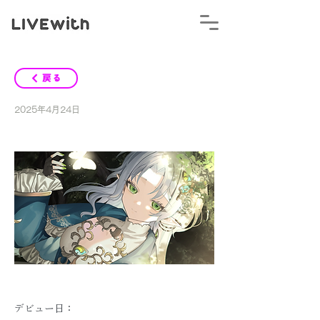
戻る
2025年4月24日
【湖池あゆむ】インタビュー
【ライバー紹介】
名前：
湖池あゆむ 　読み方：こいけあゆむ
デビュー日：
2024/04/13