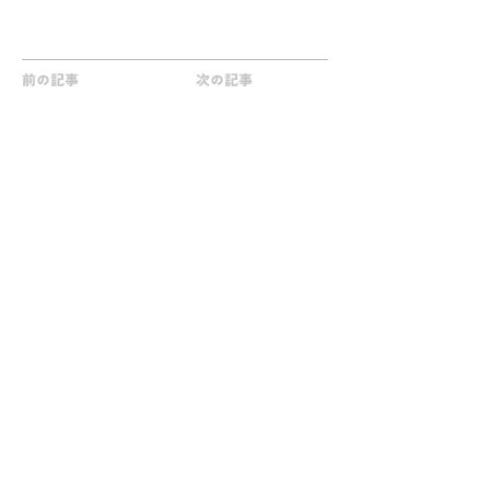
uuid=1373c2f8
X：
https://x.com/ayumu_koike?s=21
前の記事
次の記事
クラシル株式会社
Access
東京都港区芝浦3丁目1－1 msb Tamachi
田町ステーションタワーN 23階
Service
クラシル