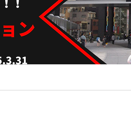
12-LIVEwith-c45b3b1420f54fdd8695fd7e526185dc?pvs=73