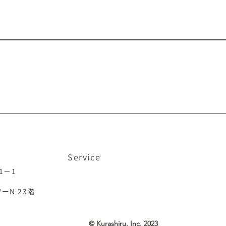
IRIAM
TikTok
VTikTok
ococha
イン
Service
クラシル
クラシルリワード
TRILL
目1－1
ーN 23階
© Kurashiru, Inc. 2023