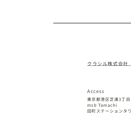
TOP
NEWS
P
クラシル株式会社
​二次的創作物ガイドラ
Access
東京都港区芝浦3丁
msb Tamachi
田町ステーションタワ